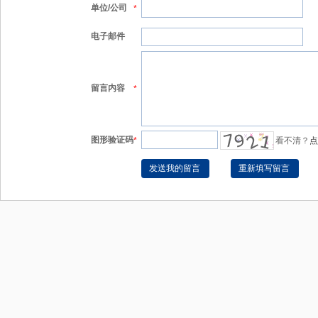
单位/公司
*
电子邮件
留言内容
*
图形验证码
*
看不清？