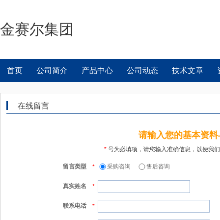
金赛尔集团
首页
公司简介
产品中心
公司动态
技术文章
在线留言
请输入您的基本资料
*
号为必填项，请您输入准确信息，以便我们
留言类型
采购咨询
售后咨询
*
真实姓名
*
联系电话
*