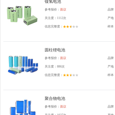
镍氢电池
参考报价：
面议
品牌
关注度：1112次
产地
信息完整度：
样本
圆柱锂电池
参考报价：
面议
品牌
关注度：886次
产地
信息完整度：
样本
聚合物电池
参考报价：
面议
品牌