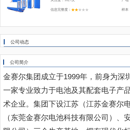
关注度：1027次
产地
信息完整度：
样本
公司动态
公司简介
金赛尔集团成立于1999年，前身为
一家专业致力于电池及其配套电子产
术企业。集团下设江苏（江苏金赛尔
（东莞金赛尔电池科技有限公司）、