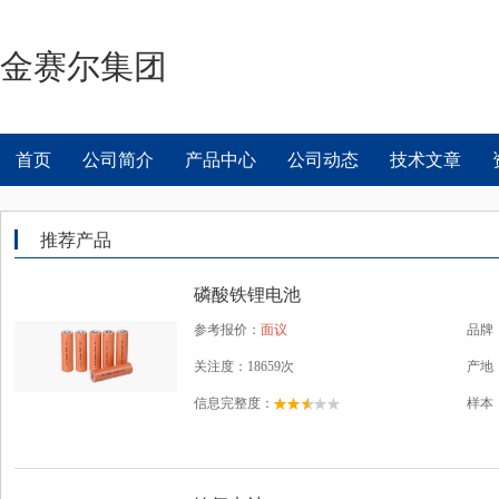
金赛尔集团
首页
公司简介
产品中心
公司动态
技术文章
推荐产品
磷酸铁锂电池
参考报价：
面议
品牌
关注度：18659次
产地
信息完整度：
样本