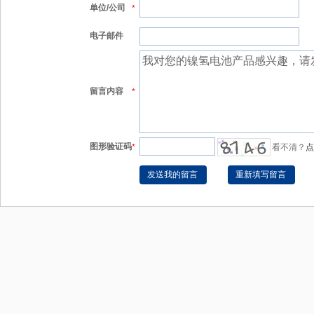
单位/公司
*
电子邮件
留言内容
*
图形验证码
*
看不清？