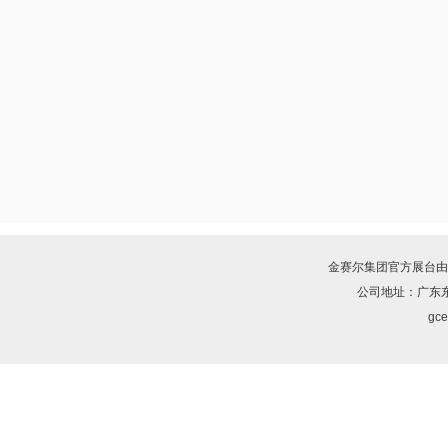
金赛尔集团
官方展台由
公司地址：广东
gcel